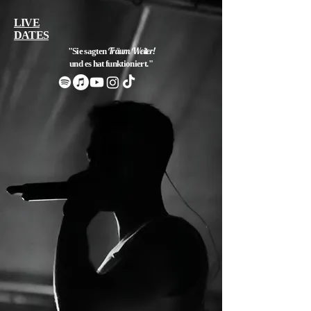
LIVE
DATES
Träum Weiter!
"Sie sagten
und es hat funktioniert."